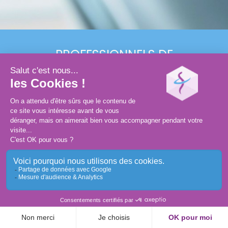
PROFESSIONNELS
DE
SANTÉ
ASSISTANT(E)S
GRAND PUBLIC
Conception et réalisation :
MEDIWEB
Mentions légales