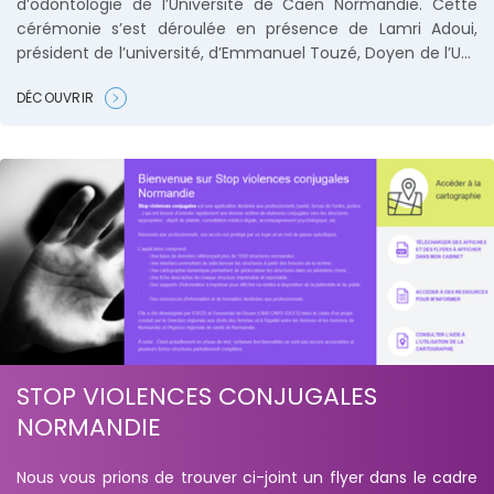
d’odontologie de l’Université de Caen Normandie. Cette
cérémonie s’est déroulée en présence de Lamri Adoui,
président de l’université, d’Emmanuel Touzé, Doyen de l’UFR
de Santé, d’Hervé Morin, président de la Région Normandie,
DÉCOUVRIR
de Thomas Deroche, directeur général de l’ARS Normandie
et de Frédéric Varnier, directeur général du CHU de Caen.
STOP VIOLENCES CONJUGALES
NORMANDIE
Nous vous prions de trouver ci-joint un flyer dans le cadre